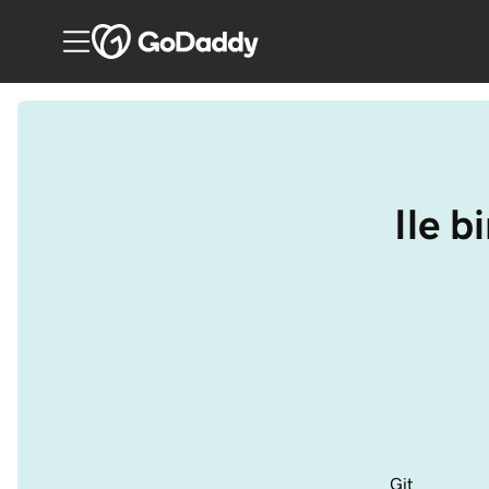
Ile b
Git