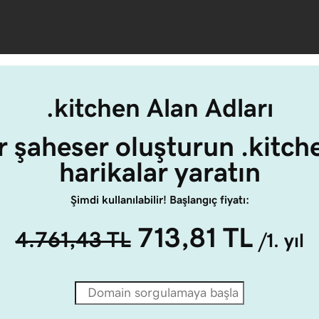
.kitchen Alan Adları
ir şaheser oluşturun .kitche
harikalar yaratın
Şimdi kullanılabilir! Başlangıç fiyatı:
713,81 TL
4.761,43 TL
/1. yıl