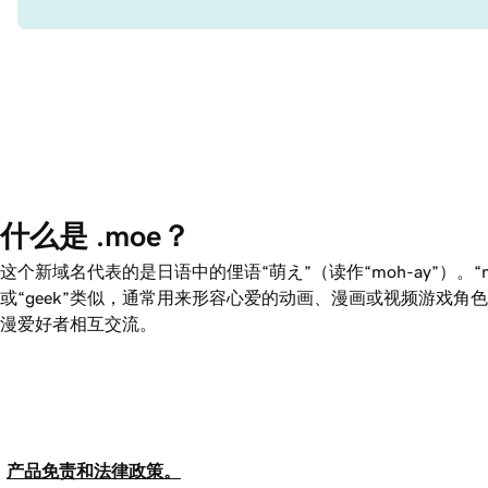
什么是 .moe？
这个新域名代表的是日语中的俚语“萌え”（读作“moh-ay”）。“mo
或“geek”类似，通常用来形容心爱的动画、漫画或视频游戏角
漫爱好者相互交流。
产品免责和法律政策。