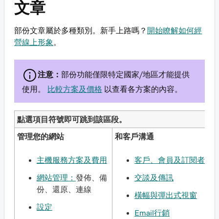
文章
部份文章屬於多種類別。新手上路嗎？
開始瞭解如何經
營線上形象
。
注意：
部份功能僅限特定國家/地區才能提供
使用。
比較方案及價格
以查看各方案的內容。
點選項目符號即可跳到該區段。
管理您的網站
和客戶溝通
主機服務方案及費用
客戶、會員及訂閱者
網站管理：
發佈、備
交談及傳訊
份、還原、連線
橫幅與彈出式視窗
設定
Email行銷