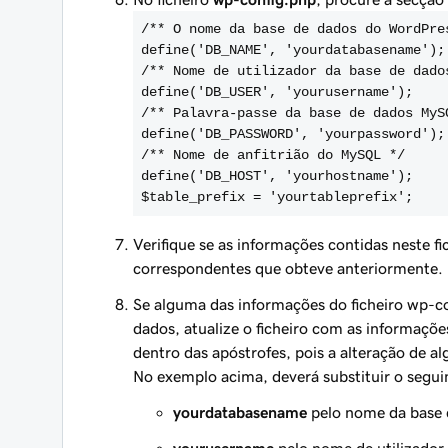
/** O nome da base de dados do WordPre
define('DB_NAME', '
yourdatabasename
');
/** Nome de utilizador da base de dado
define('DB_USER', '
yourusername
');
/** Palavra-passe da base de dados MyS
define('DB_PASSWORD', '
yourpassword
');
/** Nome de anfitrião do MySQL */
define('DB_HOST', '
yourhostname
');
$table_prefix = '
yourtableprefix
';
Verifique se as informações contidas neste 
correspondentes que obteve anteriormente.
Se alguma das informações do ficheiro wp-co
dados, atualize o ficheiro com as informaçõe
dentro das apóstrofes, pois a alteração de a
No exemplo acima, deverá substituir o segui
yourdatabasename
pelo nome da base 