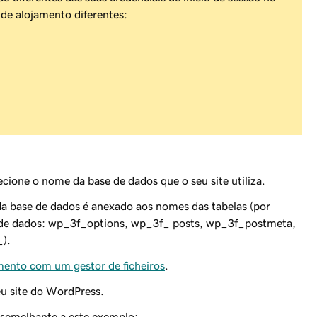
de alojamento diferentes:
one o nome da base de dados que o seu site utiliza.
 da base de dados é anexado aos nomes das tabelas (por
se de dados: wp_3f_options, wp_3f_ posts, wp_3f_postmeta,
_).
mento com um gestor de ficheiros
.
eu site do WordPress.
 semelhante a este exemplo: