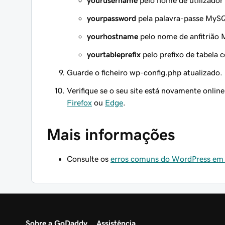
yourusername
pelo nome de utilizador
yourpassword
pela palavra-passe MySQ
yourhostname
pelo nome de anfitrião 
yourtableprefix
pelo prefixo de tabela c
Guarde o ficheiro wp-config.php atualizado.
Verifique se o seu site está novamente onlin
Firefox
ou
Edge
.
Mais informações
Consulte os
erros comuns do WordPress em
Sobre a GoDaddy
Assistência