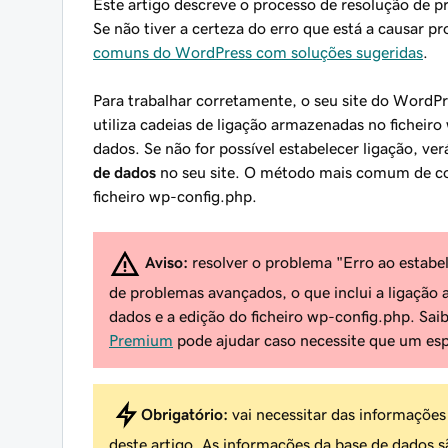
Este artigo descreve o processo de resolução de p
Se não tiver a certeza do erro que está a causar p
comuns do WordPress com soluções sugeridas
.
Para trabalhar corretamente, o seu site do WordP
utiliza cadeias de ligação armazenadas no ficheiro
dados. Se não for possível estabelecer ligação, ver
de dados
no seu site. O método mais comum de corr
ficheiro wp-config.php.
Aviso:
resolver o problema "Erro ao estabe
de problemas avançados, o que inclui a ligação a
dados e a edição do ficheiro wp-config.php. Sai
Premium
pode ajudar caso necessite que um espe
Obrigatório:
vai necessitar das informações
deste artigo. As informações da base de dados sã