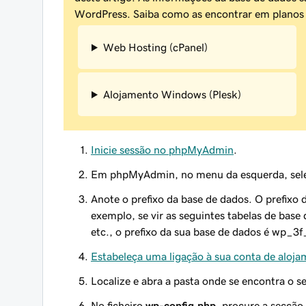
WordPress. Saiba como as encontrar em planos 
Web Hosting (cPanel)
Alojamento Windows (Plesk)
Inicie sessão no phpMyAdmin
.
Em phpMyAdmin, no menu da esquerda, seleci
Anote o prefixo da base de dados. O prefixo
exemplo, se vir as seguintes tabelas de ba
etc., o prefixo da sua base de dados é wp_3f
Estabeleça uma ligação à sua conta de aloja
Localize e abra a pasta onde se encontra o s
No ficheiro
wp-config.php
, procure a secção