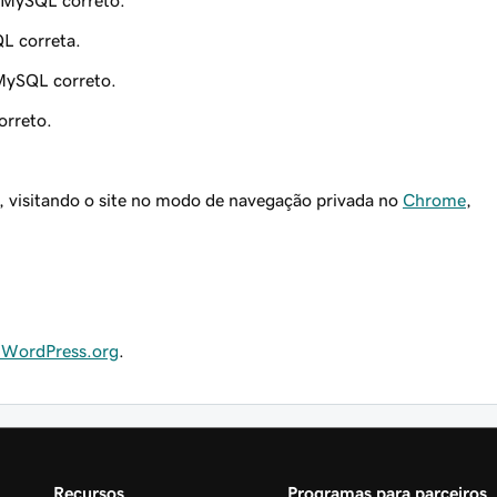
 MySQL correto.
L correta.
MySQL correto.
orreto.
e, visitando o site no modo de navegação privada no
Chrome
,
 WordPress.org
.
Recursos
Programas para parceiros