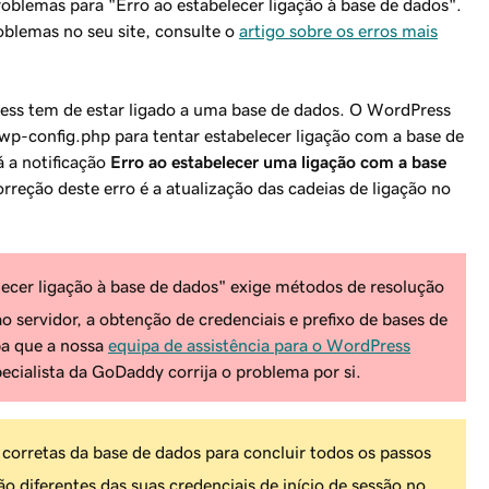
roblemas para "Erro ao estabelecer ligação à base de dados".
roblemas no seu site, consulte o
artigo sobre os erros mais
ress tem de estar ligado a uma base de dados. O WordPress
 wp-config.php para tentar estabelecer ligação com a base de
á a notificação
Erro ao estabelecer uma ligação com a base
eção deste erro é a atualização das cadeias de ligação no
lecer ligação à base de dados" exige métodos de resolução
o servidor, a obtenção de credenciais e prefixo de bases de
ba que a nossa
equipa de assistência para o WordPress
cialista da GoDaddy corrija o problema por si.
 corretas da base de dados para concluir todos os passos
o diferentes das suas credenciais de início de sessão no