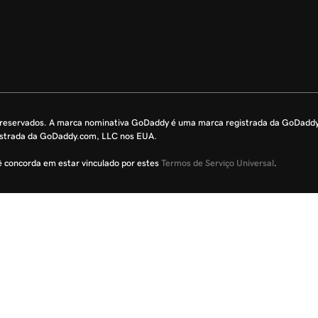
s reservados. A marca nominativa GoDaddy é uma marca registrada da GoDadd
istrada da GoDaddy.com, LLC nos EUA.
cê concorda em estar vinculado por estes
Termos de Serviço Universal
.