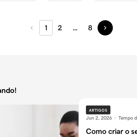
1
2
…
8
Mais
Mais
recentes
antigas
ando!
ARTIGOS
Jun 2, 2026
·
Tempo de
Como criar o s