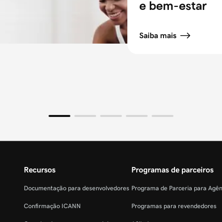
e bem-estar
Saiba mais
Recursos
Programas de parceiros
Documentação para desenvolvedores
Programa de Parceria para Agê
Confirmação ICANN
Programas para revendedores