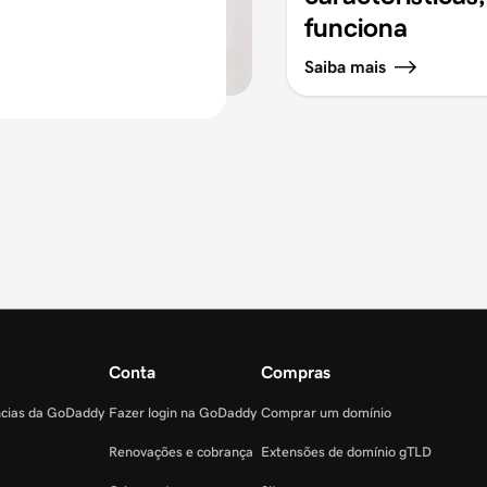
funciona
Saiba mais
Conta
Compras
ncias da GoDaddy
Fazer login na GoDaddy
Comprar um domínio
Renovações e cobrança
Extensões de domínio gTLD