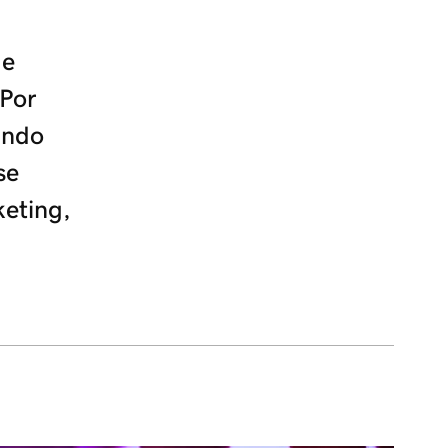
 e
 Por
ando
se
eting,