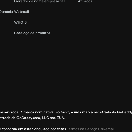
Gerador de nome empresarial
Afiliados
 Domínio
Webmail
WHOIS
Catálogo de produtos
s reservados. A marca nominativa GoDaddy é uma marca registrada da GoDadd
istrada da GoDaddy.com, LLC nos EUA.
cê concorda em estar vinculado por estes
Termos de Serviço Universal
.