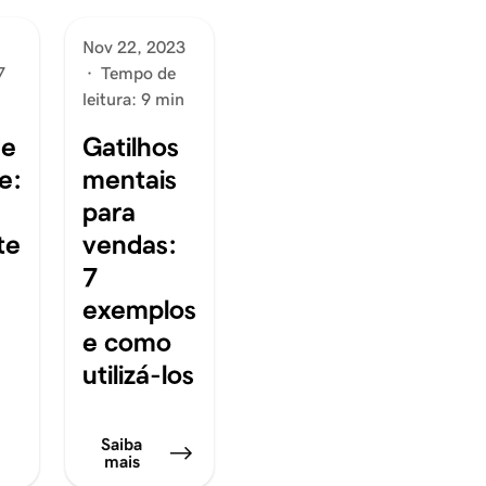
Nov 22, 2023
7
·
Tempo de
leitura: 9 min
de
Gatilhos
e:
mentais
para
te
vendas:
7
exemplos
e como
utilizá-los
Saiba
mais