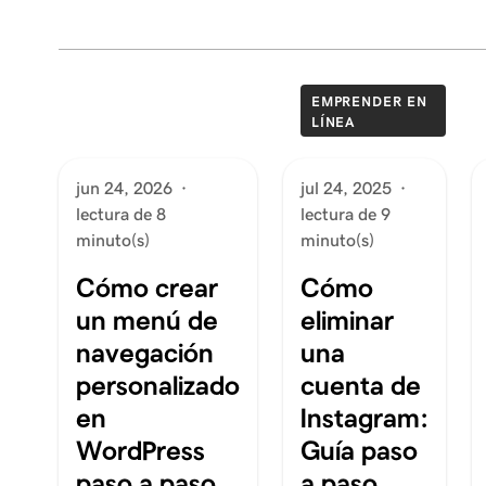
EMPRENDER EN
LÍNEA
jun 24, 2026
·
jul 24, 2025
·
lectura de 8
lectura de 9
minuto(s)
minuto(s)
Cómo crear
Cómo
un menú de
eliminar
navegación
una
personalizado
cuenta de
en
Instagram:
WordPress
Guía paso
paso a paso
a paso