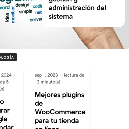
administración del
sistema
OLOGÍA
, 2024
·
sep 1, 2023
·
lectura de
 de 5
13 minuto(s)
s)
Mejores plugins
o
de
grar
WooCommerce
le
para tu tienda
ndar
en línea