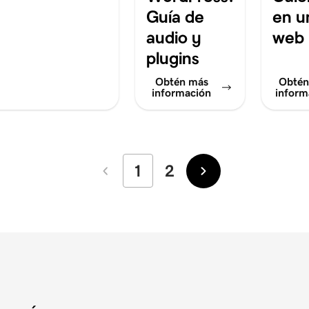
Guía de
en un
audio y
web
plugins
Obtén más
Obtén
información
inform
1
2
Más
Más
recientes
antiguos