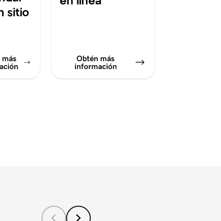
 sitio
 más
Obtén más
ación
información