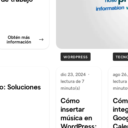
Obtén más
información
WORDPRESS
TECN
dic 23, 2024
·
ago 26
lectura de 7
lectura
o: Soluciones
minuto(s)
minuto(
Cómo
Cóm
insertar
inte
música en
Goog
WordPress:
Cale