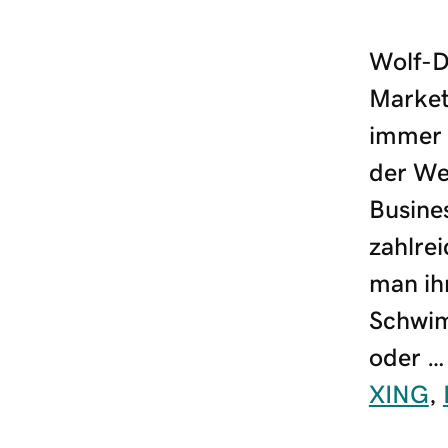
Wolf-Di
Market
immer 
der We
Busines
zahlrei
man ih
Schwim
oder …
XING
,