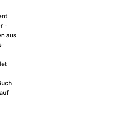
ent
r -
en aus
e-
det
Buch
auf