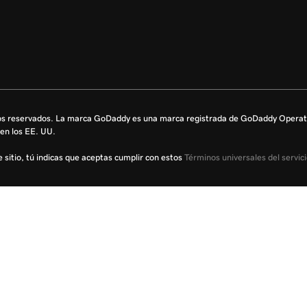
s reservados. La marca GoDaddy es una marca registrada de GoDaddy Operati
en los EE. UU.
te sitio, tú indicas que aceptas cumplir con estos
Términos universales del servic