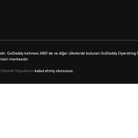
dır. GoDaddy kelimesi ABD'de ve diğer ülkelerde bulunan GoDaddy Operating Co
icari markasıdır.
 Hizmet Koşullarını
kabul etmiş olursunuz.