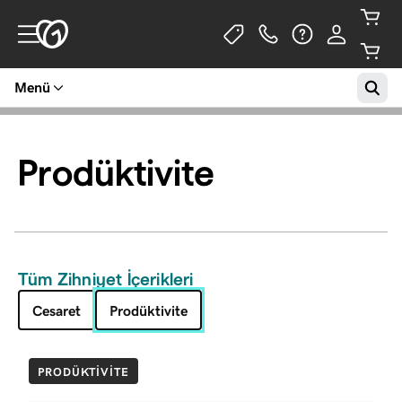
Menü
Prodüktivite
Tüm Zihniyet İçerikleri
Cesaret
Prodüktivite
PRODÜKTIVITE