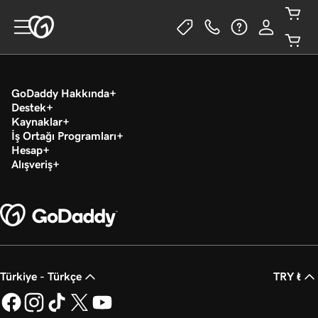
GoDaddy Hakkında
Destek
Kaynaklar
İş Ortağı Programları
Hesap
Alışveriş
Türkiye - Türkçe
TRY ₺