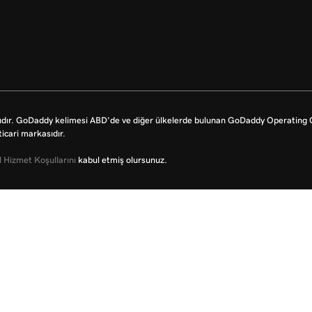
dır. GoDaddy kelimesi ABD'de ve diğer ülkelerde bulunan GoDaddy Operating Co
icari markasıdır.
 Hizmet Koşullarını
kabul etmiş olursunuz.