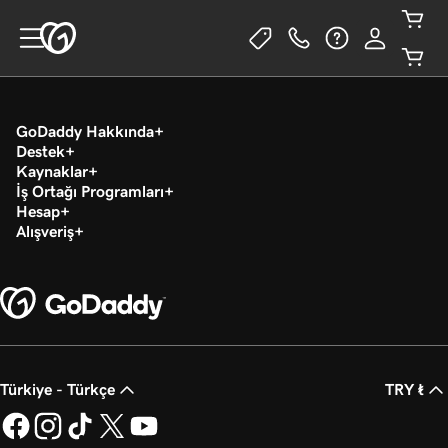
GoDaddy Hakkında
Destek
Kaynaklar
İş Ortağı Programları
Hesap
Alışveriş
Türkiye - Türkçe
TRY ₺