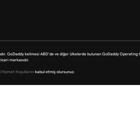
dır. GoDaddy kelimesi ABD'de ve diğer ülkelerde bulunan GoDaddy Operating Co
icari markasıdır.
 Hizmet Koşullarını
kabul etmiş olursunuz.