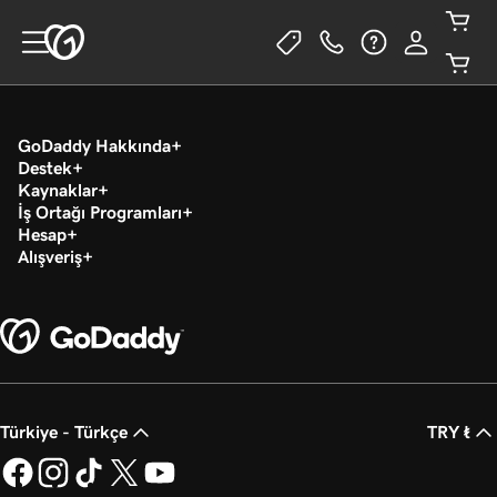
GoDaddy Hakkında
Destek
Kaynaklar
İş Ortağı Programları
Hesap
Alışveriş
Türkiye - Türkçe
TRY ₺