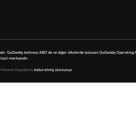
dır. GoDaddy kelimesi ABD'de ve diğer ülkelerde bulunan GoDaddy Operating Co
icari markasıdır.
 Hizmet Koşullarını
kabul etmiş olursunuz.