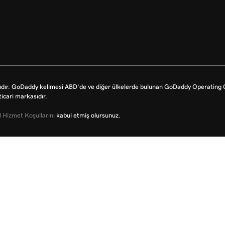
dır. GoDaddy kelimesi ABD'de ve diğer ülkelerde bulunan GoDaddy Operating Co
icari markasıdır.
 Hizmet Koşullarını
kabul etmiş olursunuz.