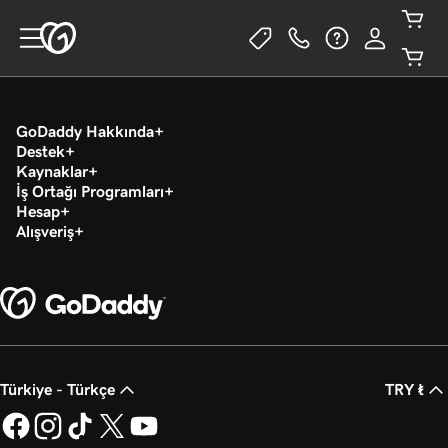
GoDaddy Hakkında
Destek
Kaynaklar
İş Ortağı Programları
Hesap
Alışveriş
Türkiye - Türkçe
TRY ₺