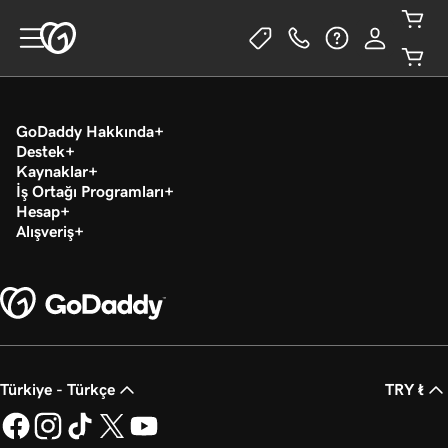
GoDaddy Hakkında
Destek
Kaynaklar
İş Ortağı Programları
Hesap
Alışveriş
Türkiye - Türkçe
TRY ₺