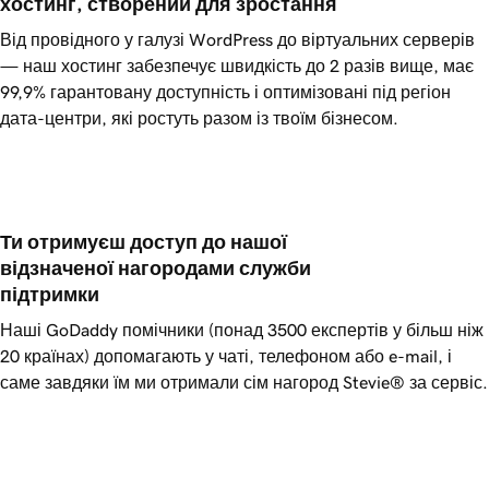
хостинг, створений для зростання
Від провідного у галузі WordPress до віртуальних серверів
— наш хостинг забезпечує швидкість до 2 разів вище, має
99,9%
гарантовану доступність і оптимізовані під регіон
дата-центри, які ростуть разом із твоїм бізнесом.
Ти отримуєш доступ до нашої 
відзначеної нагородами служби 
підтримки
Наші
GoDaddy
помічники (понад 3500 експертів у більш ніж
20 країнах) допомагають у чаті, телефоном або e-mail, і
саме завдяки їм ми отримали сім нагород Stevie® за сервіс.
WordPress Hosting на базі