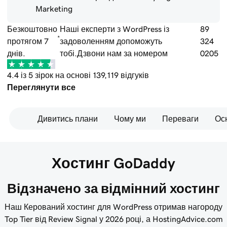
Marketing
Безкоштовно
Наші експерти з WordPress із
89
*
протягом 7
задоволенням допоможуть
324
днів.
тобі.
Дзвони нам за номером
0205
4.4 із 5 зірок на основі 139,119 відгуків
Переглянути все
Дивитись плани
Чому ми
Переваги
Осн
Хостинг GoDaddy
Відзначено за відмінний хостинг
Наш Керований хостинг для WordPress отримав нагороду
Top Tier від Review Signal у 2026 році, а HostingAdvice.com