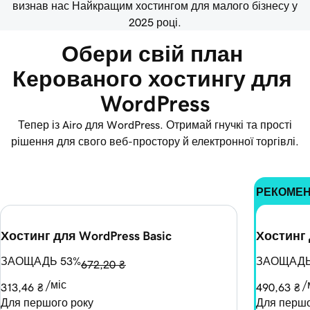
визнав нас Найкращим хостингом для малого бізнесу у
2025 році.
Обери свій план 
Керованого хостингу для 
WordPress
Тепер із Airo для WordPress. Отримай гнучкі та прості
рішення для свого веб-простору й електронної торгівлі.
РЕКОМЕ
Хостинг для WordPress Basic
Хостинг 
ЗАОЩАДЬ 53%
ЗАОЩАДЬ
672,20 ₴
/міс
/
313,46 ₴
490,63 ₴
Для першого року
Для першо