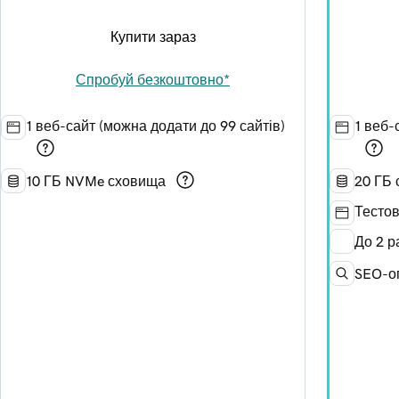
Купити зараз
Спробуй безкоштовно*
1 веб-сайт (можна додати до 99 сайтів)
1 веб-
10 ГБ NVMe сховища
20 ГБ
Тестов
До 2 р
SEO-о