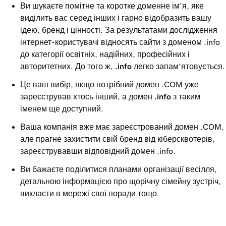
Ви шукаєте помітне та коротке доменне ім’я, яке
виділить вас серед інших і гарно відобразить вашу
ідею, бренд і цінності. За результатами дослідження
інтернет-користувачі відносять сайти з доменом .info
до категорії освітніх, надійних, професійних і
авторитетних. До того ж,
.info
легко запам’ятовується.
Це ваш вибір, якщо потрібний домен .COM уже
зареєстрував хтось інший, а домен
.info
з таким
іменем ще доступний.
Ваша компанія вже має зареєстрований домен .COM,
але прагне захистити свій бренд від кіберсквотерів,
зареєструвавши відповідний домен .info.
Ви бажаєте поділитися планами організації весілля,
детальною інформацією про щорічну сімейну зустріч,
викласти в мережі свої поради тощо.