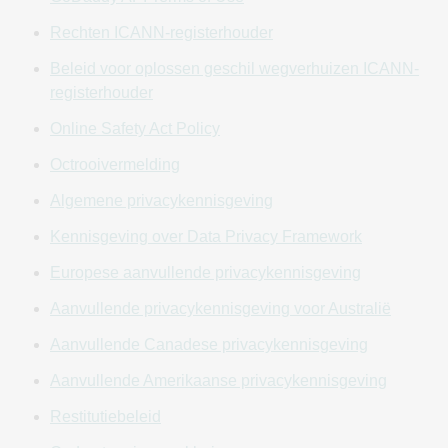
zoals laatstelijk herzien aanvaardt. Indien u niet akkoord
gaat met deze Overeenkomst zoals laatstelijk herzien, dan
Rechten ICANN-registerhouder
dient u deze Site of de Services niet te gebruiken of niet
Beleid voor oplossen geschil wegverhuizen ICANN-
verder te gaan met het gebruik ervan. Daarnaast kan
registerhouder
GoDaddy u van tijd tot tijd via e-mail informeren over
wijzigingen of aanpassingen van deze Overeenkomst. Het
Online Safety Act Policy
is daarom van groot belang dat u de gegevens van uw
Octrooivermelding
kopersaccount ('
Account
') up-to-date houdt. GoDaddy
aanvaardt geen aansprakelijkheid of verantwoordelijkheid
Algemene privacykennisgeving
voor het niet ontvangen van een e-mailmelding zolang het
Kennisgeving over Data Privacy Framework
de e-mail stuurt naar het huidige e-mailadres dat u heeft
opgegeven in uw Account. Daarnaast kan GoDaddy uw
Europese aanvullende privacykennisgeving
gebruik van de Services in verband met een overtreding of
Aanvullende privacykennisgeving voor Australië
schending van de voorwaarden van deze Overeenkomst
door u beëindigen.
GODADDY BEHOUDT ZICH HET
Aanvullende Canadese privacykennisgeving
RECHT VOOR ELK ONDERDEEL VAN DEZE SITE OF DE
Aanvullende Amerikaanse privacykennisgeving
SERVICES, WAARONDER BEGREPEN, ZONDER ENIGE
BEPERKING, DE PRIJZEN EN VERGOEDINGEN
Restitutiebeleid
DAARVOOR, TE ALLEN TIJDE AAN TE PASSEN, TE