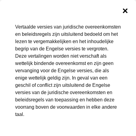
Juridische overeenkomsten
Vertaalde versies van juridische overeenkomsten
en beleidsregels zijn uitsluitend bedoeld om het
en beleid van GoDaddy
lezen te vergemakkelijken en het inhoudelijke
begrip van de Engelse versies te vergroten.
Deze pagina bevat links naar actueel bedrijfsbeleid en
Deze vertalingen worden niet verschaft als
overeenkomsten voor de producten en services die via
wettelijk bindende overeenkomst en zijn geen
GoDaddy beschikbaar zijn. Als je een van de genoemde
vervanging voor de Engelse versies, die als
documenten wilt lezen, klik dan op het beleid of de
enige wettelijk geldig zijn. In geval van een
overeenkomst.
geschil of conflict zijn uitsluitend de Engelse
versies van de juridische overeenkomsten en
beleidsregels van toepassing en hebben deze
voorrang boven de voorwaarden in elke andere
taal.
GoDaddy - ALGEMENE VOORWAARDEN VAN