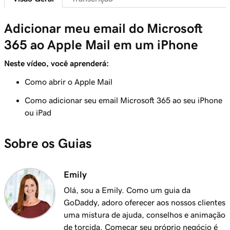
41s
Envie-me um email de teste
Adicionar meu email do Microsoft
Aula 8 (de 37)
365 ao Apple Mail em um iPhone
Adicionar meu email Microsoft 365 ao Outlook
1m 8s
em um iPhone
Neste vídeo, você aprenderá:
Aula 9 (de 37)
Como abrir o Apple Mail
Adicionar meu email Microsoft 365 ao
1m 35s
Como adicionar seu email Microsoft 365 ao seu iPhone
Outlook em um Android
ou iPad
Aula 10 (de 37)
Sobre os Guias
Adicionar meu email Microsoft 365 ao Outlook
1m 7s
no Mac
Emily
Aula 11 (de 37)
Adicionar meu email do Microsoft 365 ao Apple
53s
Olá, sou a Emily. Como um guia da
Mail no Mac
GoDaddy, adoro oferecer aos nossos clientes
uma mistura de ajuda, conselhos e animação
Aula 12 (de 37)
de torcida. Começar seu próprio negócio é