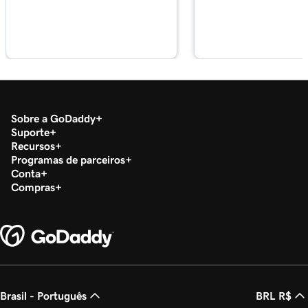
Aula 18 (de 37)
Configurar meu aplicativo Microsoft
2m 36s
Authenticator
Aula 19 (de 37)
44s
Alterar uma senha do Microsoft 365
Sobre a GoDaddy
Suporte
Aula 20 (de 37)
Recursos
Habilitar ou desabilitar a autenticação
1m 52s
Programas de parceiros
multifator (MFA)
Conta
Compras
Aula 21 (de 37)
47s
Encaminhar meu email Microsoft 365
Aula 22 (de 37)
42s
Crie um alias de email no Microsoft 365
Brasil - Português
BRL R$
Aula 23 (de 37)
2m 4s