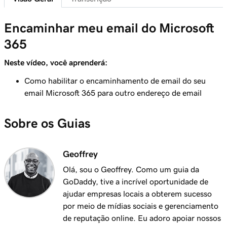
41s
Envie-me um email de teste
Encaminhar meu email do Microsoft
Aula 8 (de 37)
365
Adicionar meu email Microsoft 365 ao Outlook
1m 8s
em um iPhone
Neste vídeo, você aprenderá:
Aula 9 (de 37)
Como habilitar o encaminhamento de email do seu
Adicionar meu email Microsoft 365 ao
email Microsoft 365 para outro endereço de email
1m 35s
Outlook em um Android
Sobre os Guias
Aula 10 (de 37)
Adicionar meu email Microsoft 365 ao Outlook
1m 7s
no Mac
Geoffrey
Olá, sou o Geoffrey. Como um guia da
Aula 11 (de 37)
GoDaddy, tive a incrível oportunidade de
Adicionar meu email do Microsoft 365 ao Apple
53s
ajudar empresas locais a obterem sucesso
Mail no Mac
por meio de mídias sociais e gerenciamento
de reputação online. Eu adoro apoiar nossos
Aula 12 (de 37)