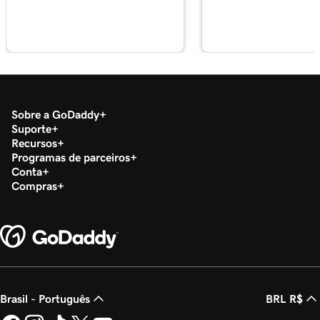
Aula 18 (de 37)
Configurar meu aplicativo Microsoft
2m 36s
Authenticator
Aula 19 (de 37)
44s
Alterar uma senha do Microsoft 365
Sobre a GoDaddy
Suporte
Recursos
Aula 20 (de 37)
Programas de parceiros
Habilitar ou desabilitar a autenticação
1m 52s
Conta
multifator (MFA)
Compras
Aula 21 (de 37)
47s
Encaminhar meu email Microsoft 365
Aula 22 (de 37)
42s
Crie um alias de email no Microsoft 365
Brasil - Português
BRL R$
Aula 23 (de 37)
2m 4s