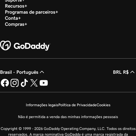
Crie uma caixa de correio compartilhada
Recursos
Programas de parceiros
Aula 24 (de 37)
Conta
Crie um grupo de distribuição de email no
51s
Compras
Microsoft 365
Aula 25 (de 37)
26s
Alterar o nome de exibição do email
Aula 26 (de 37)
Alterar o nome de domínio associado ao meu
1m 36s
Brasil - Português
BRL R$
email
Aula 27 (de 37)
Alterar o nome de usuário na minha conta de
1m 4s
Informações legais
Política de Privacidade
Cookies
email Microsoft 365
Não é permitida a venda das minhas informações pessoais
Aula 28 (de 37)
1m 22s
Fazer backup do meu email no Microsoft 365
Copyright © 1999 - 2026 GoDaddy Operating Company, LLC. Todos os direitos
reservados. A marca nominativa GoDaddy é uma marca registrada da