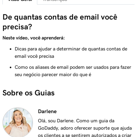
41s
Envie-me um email de teste
De quantas contas de email você
Aula 8 (de 37)
precisa?
Adicionar meu email Microsoft 365 ao Outlook
1m 8s
em um iPhone
Neste vídeo, você aprenderá:
Aula 9 (de 37)
Dicas para ajudar a determinar de quantas contas de
Adicionar meu email Microsoft 365 ao
email você precisa
1m 35s
Outlook em um Android
Como os aliases de email podem ser usados para fazer
seu negócio parecer maior do que é
Aula 10 (de 37)
Adicionar meu email Microsoft 365 ao Outlook
1m 7s
Sobre os Guias
no Mac
Aula 11 (de 37)
Darlene
Adicionar meu email do Microsoft 365 ao Apple
53s
Mail no Mac
Olá, sou Darlene. Como um guia da
GoDaddy, adoro oferecer suporte que ajuda
Aula 12 (de 37)
os clientes a se sentirem autorizados a criar