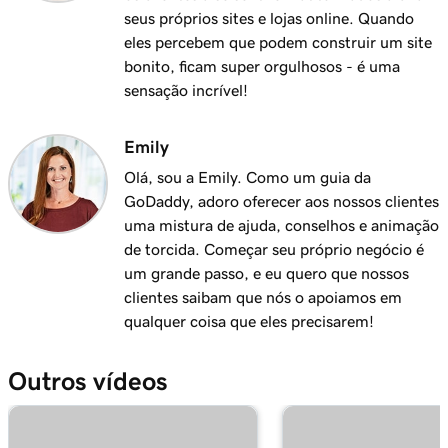
Adicionar meu email Microsoft 365 ao Outlook
1m 3s
seus próprios sites e lojas online. Quando
no Windows
eles percebem que podem construir um site
bonito, ficam super orgulhosos - é uma
Aula 13 (de 37)
sensação incrível!
Adicionar meu email do Microsoft 365 ao
1m 48s
Apple Mail em um iPhone
Emily
Aula 14 (de 37)
Olá, sou a Emily. Como um guia da
Adicionar meu email Microsoft 365 ao meu
1m 30s
GoDaddy, adoro oferecer aos nossos clientes
aplicativo de email em um Android
uma mistura de ajuda, conselhos e animação
de torcida. Começar seu próprio negócio é
Aula 15 (de 37)
um grande passo, e eu quero que nossos
Criar minha assinatura de email no Microsoft
59s
clientes saibam que nós o apoiamos em
365
qualquer coisa que eles precisarem!
Aula 16 (de 37)
1m 55s
Outros vídeos
Tour pelo Email e Painel do Office
Aula 17 (de 37)
49s
Instalar meus aplicativos do Office