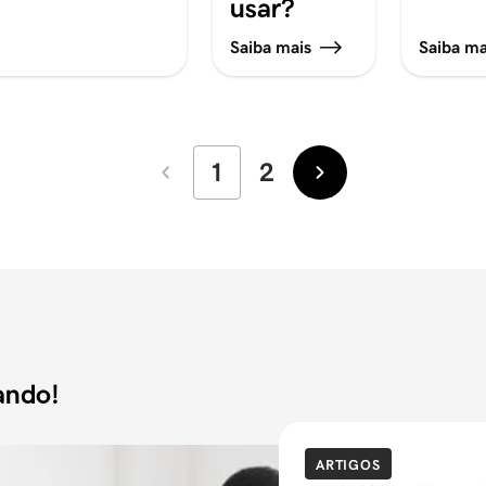
usar?
Saiba mais
Saiba ma
1
2
Mais
Mais
recentes
antigas
ando!
ARTIGOS