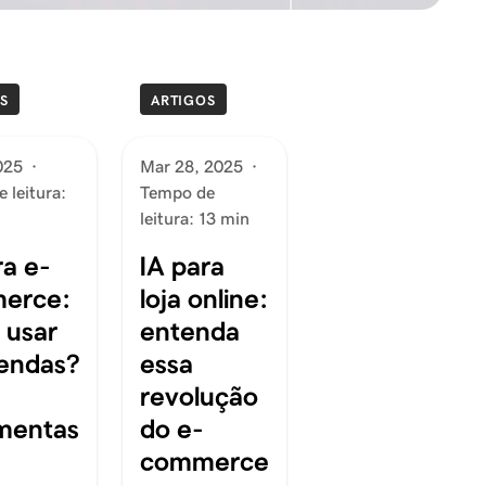
S
ARTIGOS
025
·
Mar 28, 2025
·
 leitura:
Tempo de
leitura: 13 min
ra e-
IA para
erce:
loja online:
 usar
entenda
endas?
essa
revolução
mentas
do e-
commerce