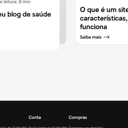
 leitura: 8 min
O que é um site
eu blog de saúde
características
funciona
Saiba mais
Conta
Compras
ncias da GoDaddy
Fazer login na GoDaddy
Comprar um domínio