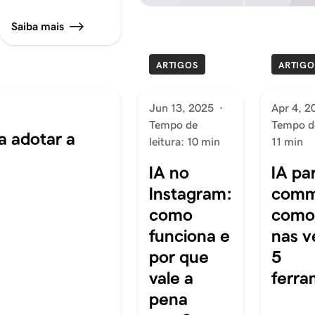
Saiba mais
ARTIGOS
ARTIGO
Jun 13, 2025
·
Apr 4, 2
Tempo de
Tempo de
a adotar a
leitura: 10 min
11 min
IA no
IA pa
Instagram:
comm
como
como
funciona e
nas v
por que
5
vale a
ferra
pena