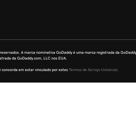
s reservados. A marca nominativa GoDaddy é uma marca registrada da GoDadd
istrada da GoDaddy.com, LLC nos EUA.
cê concorda em estar vinculado por estes
Termos de Serviço Universal
.