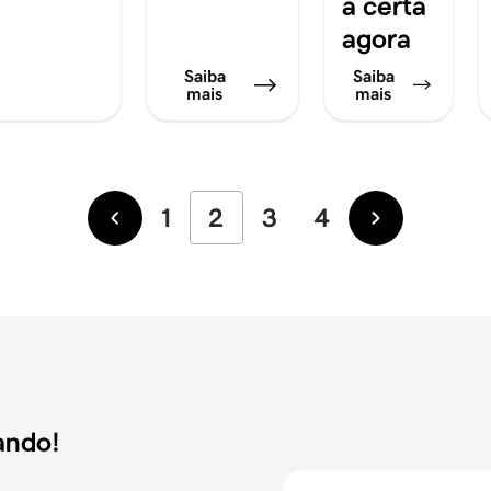
a certa
agora
Saiba
Saiba
mais
mais
1
2
3
4
Mais
Mais
recentes
antigas
ando!