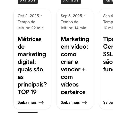
ARTIGOS
ARTIGOS
ART
Oct 2, 2025
·
Sep 5, 2025
·
Sep 4
Tempo de
Tempo de
Tempo
leitura: 22 min
leitura: 14 min
10 mi
Métricas
Marketing
Tip
de
em vídeo:
Cer
marketing
como
SSL
digital:
criar e
sã
quais são
vender +
fun
as
com
principais?
vídeos
TOP 19
certeiros
Saiba mais
Saiba mais
Saiba