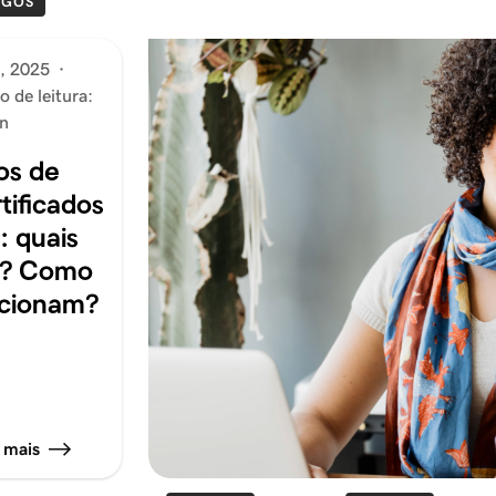
IGOS
, 2025
·
 de leitura:
n
os de
tificados
: quais
o? Como
cionam?
 mais