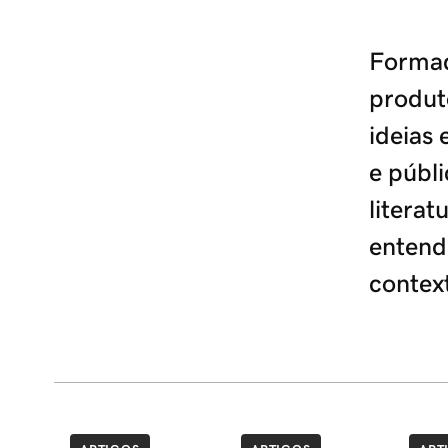
Formad
produt
ideias 
e públi
litera
entend
context