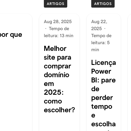
ARTIGOS
ARTIGOS
Aug 28, 2025
Aug 22,
·
Tempo de
2025
·
por que
leitura: 13 min
Tempo de
leitura: 5
Melhor
min
site para
Licença
comprar
Power
domínio
BI: pare
em
de
2025:
perder
como
tempo
escolher?
e
escolha