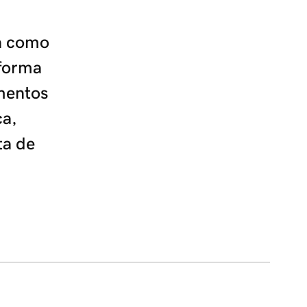
a como
forma
gmentos
ca,
ta de