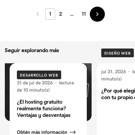
1
2
…
11
Más
Más
recientes
antiguos
Seguir explorando más
DISEÑO WEB
jul 31, 2026
·
l
DESARROLLO WEB
minuto(s)
31 de jul de 2026
·
lectura
de 10 minuto(s)
¿Por qué eleg
con tu propio
¿El hosting gratuito
realmente funciona?
Ventajas y desventajas
Obtén más información