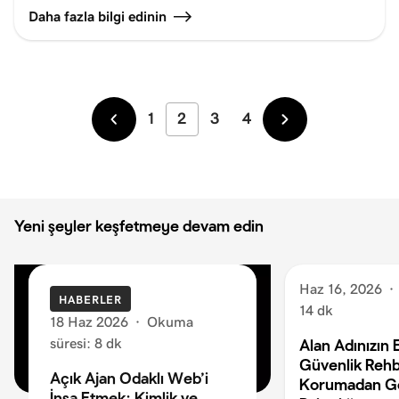
Daha fazla bilgi edinin
1
2
3
4
Daha
Daha
Yeni
Eski
Yeni şeyler keşfetmeye devam edin
Haz 16, 2026
·
HABERLER
14 dk
18 Haz 2026
·
Okuma
süresi: 8 dk
Alan Adınızın 
Güvenlik Rehb
Açık Ajan Odaklı Web’i
Korumadan G
İnşa Etmek: Kimlik ve