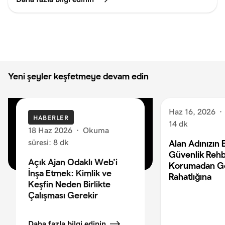
Yeni şeyler keşfetmeye devam edin
Haz 16, 2026
·
HABERLER
14 dk
18 Haz 2026
·
Okuma
süresi: 8 dk
Alan Adınızın 
Güvenlik Rehb
Açık Ajan Odaklı Web’i
Korumadan G
İnşa Etmek: Kimlik ve
Rahatlığına
Keşfin Neden Birlikte
Çalışması Gerekir
Daha fazla bilgi edinin