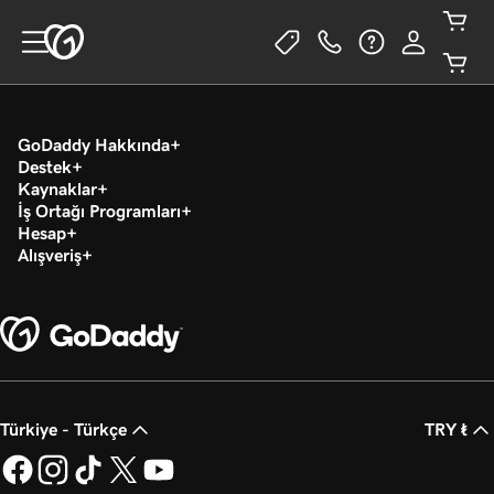
GoDaddy Hakkında
Destek
Kaynaklar
İş Ortağı Programları
Hesap
Alışveriş
Türkiye - Türkçe
TRY ₺