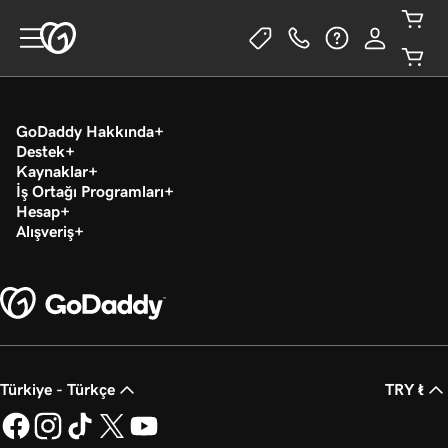
GoDaddy Hakkında
Destek
Kaynaklar
İş Ortağı Programları
Hesap
Alışveriş
Türkiye - Türkçe
TRY ₺