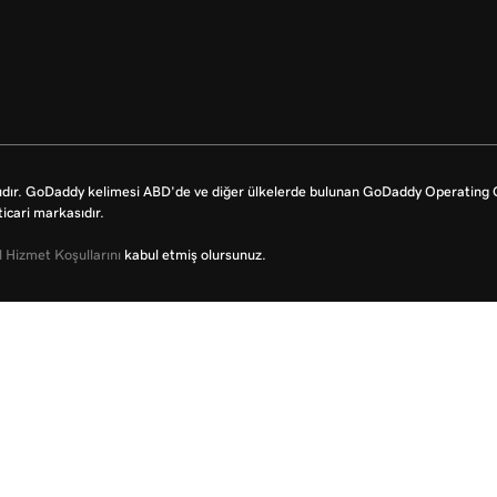
dır. GoDaddy kelimesi ABD'de ve diğer ülkelerde bulunan GoDaddy Operating Co
icari markasıdır.
 Hizmet Koşullarını
kabul etmiş olursunuz.