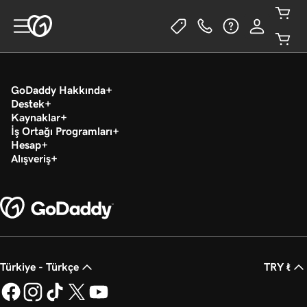
GoDaddy Hakkında
Destek
Kaynaklar
İş Ortağı Programları
Hesap
Alışveriş
Türkiye - Türkçe
TRY ₺