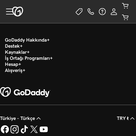
GoDaddy Hakkında
Destek
Kaynaklar
İş Ortağı Programları
Hesap
Alışveriş
Türkiye - Türkçe
TRY ₺