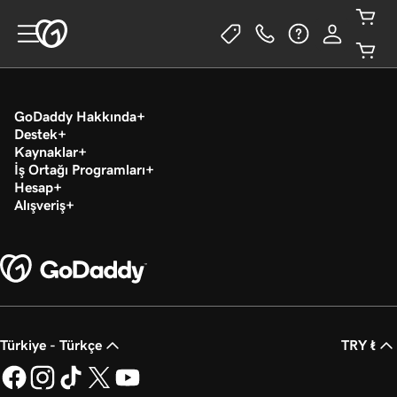
GoDaddy Hakkında
Destek
Kaynaklar
İş Ortağı Programları
Hesap
Alışveriş
Türkiye - Türkçe
TRY ₺