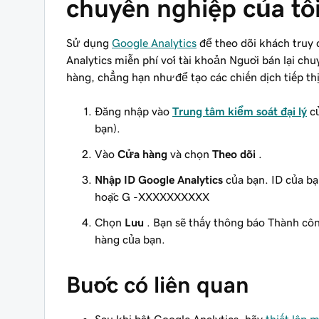
chuyên nghiệp của tô
Sử dụng
Google Analytics
để theo dõi khách truy 
Analytics miễn phí với tài khoản Người bán lại ch
hàng, chẳng hạn như để tạo các chiến dịch tiếp th
Đăng nhập vào
Trung tâm kiểm soát đại lý
củ
bạn).
Vào
Cửa hàng
và chọn
Theo dõi
.
Nhập ID Google Analytics
của bạn. ID của b
hoặc G -XXXXXXXXXX
Chọn
Lưu
. Bạn sẽ thấy thông báo
Thành cô
hàng của bạn.
Bước có liên quan