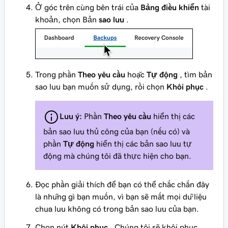
Ở góc trên cùng bên trái của
Bảng điều khiển
tài
khoản, chọn Bản
sao lưu
.
Trong phần
Theo yêu cầu
hoặc
Tự động
, tìm bản
sao lưu bạn muốn sử dụng, rồi chọn
Khôi phục
.
Lưu ý:
Phần
Theo yêu cầu
hiển thị các
bản sao lưu thủ công của bạn (nếu có) và
phần
Tự động
hiển thị các bản sao lưu tự
động mà chúng tôi đã thực hiện cho bạn.
Đọc phần giải thích để bạn có thể chắc chắn đây
là những gì bạn muốn, vì bạn sẽ mất mọi dữ liệu
chưa lưu không có trong bản sao lưu của bạn.
Chọn nút
Khôi phục
. Chúng tôi sẽ khôi phục