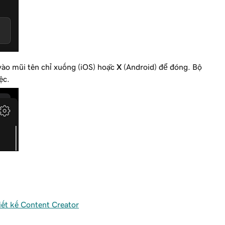
 vào mũi tên chỉ xuống (iOS) hoặc
X
(Android) để đóng. Bộ
ệc.
iết kế Content Creator