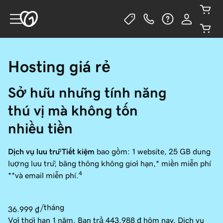
Hosting giá rẻ
Sở hữu những tính năng 
thú vị mà không tốn 
nhiều tiền
Dịch vụ lưu trữ Tiết kiệm
bao gồm: 1 website, 25 GB dung
lượng lưu trữ, băng thông không giới hạn,* miền miễn phí
4
**và email miễn phí.
/tháng
36.999 ₫
Với thời hạn 1 năm. Bạn trả
443.988 ₫
hôm nay. Dịch vụ