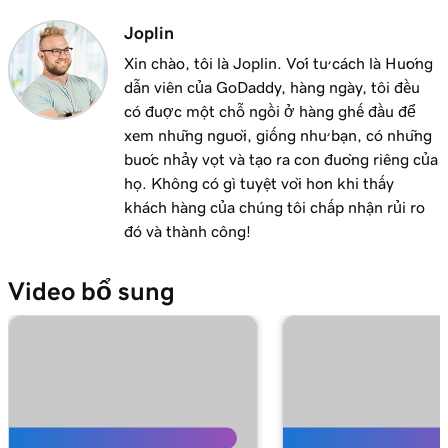
Bài học 11 (trong số 11)
Joplin
Thêm bản nhạc hoặc danh sách nhạc vào
1m 15s
Xin chào, tôi là Joplin. Với tư cách là Hướng
website của bạn
dẫn viên của GoDaddy, hàng ngày, tôi đều
có được một chỗ ngồi ở hàng ghế đầu để
xem những người, giống như bạn, có những
bước nhảy vọt và tạo ra con đường riêng của
họ. Không có gì tuyệt vời hơn khi thấy
khách hàng của chúng tôi chấp nhận rủi ro
đó và thành công!
Video bổ sung