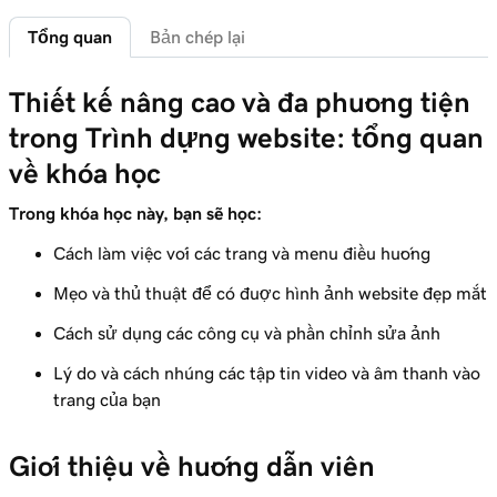
Bài học 6 (trong số 11)
Tổng quan
Bản chép lại
Sử dụng thư viện phương tiện trong Trình
1m 47s
dựng website
Thiết kế nâng cao và đa phương tiện
Bài học 7 (trong số 11)
trong Trình dựng website: tổng quan
Chỉnh sửa hình ảnh trên trang Websites +
3m 40s
về khóa học
Marketing của tôi
Trong khóa học này, bạn sẽ học:
Bài học 8 (trong số 11)
Thêm thư viện ảnh vào trang Websites +
2m 47s
Cách làm việc với các trang và menu điều hướng
Marketing của tôi
Mẹo và thủ thuật để có được hình ảnh website đẹp mắt
Bài học 9 (trong số 11)
Cách sử dụng các công cụ và phần chỉnh sửa ảnh
Thêm trình chiếu trong Websites +
2m 37s
Lý do và cách nhúng các tập tin video và âm thanh vào
Marketing
trang của bạn
Bài học 10 (trong số 11)
Thêm video vào trang Websites + Marketing
1m 21s
Giới thiệu về hướng dẫn viên
của tôi