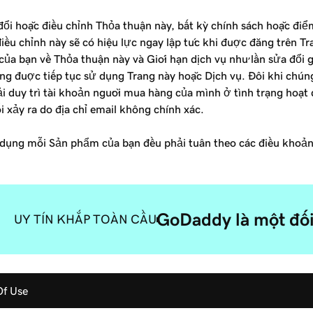
đổi hoặc điều chỉnh Thỏa thuận này, bất kỳ chính sách hoặc điể
điều chỉnh này sẽ có hiệu lực ngay lập tức khi được đăng trên T
của bạn về Thỏa thuận này và Giới hạn dịch vụ như lần sửa đổi
ông được tiếp tục sử dụng Trang này hoặc Dịch vụ. Đôi khi chún
ải duy trì tài khoản người mua hàng của mình ở tình trạng hoạt
 xảy ra do địa chỉ email không chính xác.
dụng mỗi Sản phẩm của bạn đều phải tuân theo các điều khoản 
GoDaddy là một đối 
UY TÍN KHẮP TOÀN CẦU
Of Use