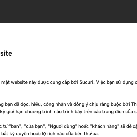
site
mật website này được cung cấp bởi Sucuri. Việc bạn sử dụng c
ng bạn đã đọc, hiểu, công nhận và đồng ý chịu ràng buộc bởi T
kỳ giới hạn chương trình nào trình bày trên các trang đích củ
ác từ "bạn", "của bạn", "Người dùng" hoặc "khách hàng" sẽ đề 
bất kỳ quyền hoặc lợi ích nào của bên thứ ba.