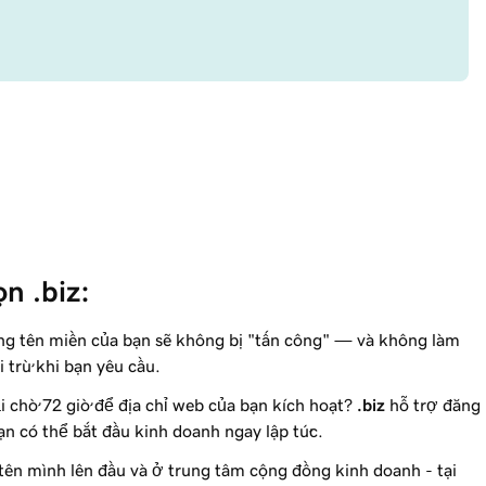
̣n .biz:
ng tên miền của bạn sẽ không bị "tấn công" — và không làm
̉i trừ khi bạn yêu cầu.
ải chờ 72 giờ để địa chỉ web của bạn kích hoạt?
.biz
hỗ trợ đăng
ạn có thể bắt đầu kinh doanh ngay lập tức.
 tên mình lên đầu và ở trung tâm cộng đồng kinh doanh - tại