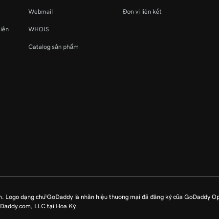
Webmail
Đơn vị liên kết
miền
WHOIS
Catalog sản phẩm
n. Logo dạng chữ GoDaddy là nhãn hiệu thương mại đã đăng ký của GoDaddy O
oDaddy.com, LLC tại Hoa Kỳ.