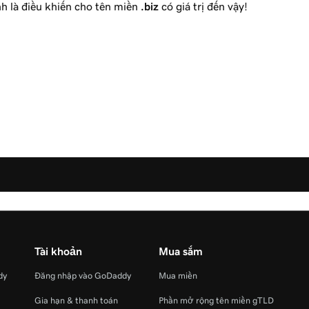
nh là điều khiến cho tên miền
.biz
có giá trị đến vậy!
Tài khoản
Mua sắm
dy
Đăng nhập vào GoDaddy
Mua miền
Gia hạn & thanh toán
Phần mở rộng tên miền gTLD