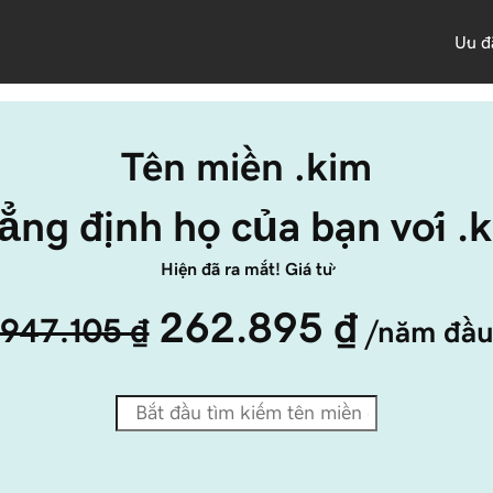
Ưu đ
Tên miền .kim
ẳng định họ của bạn với .k
Hiện đã ra mắt! Giá từ
262.895 ₫
947.105 ₫
/năm đầ