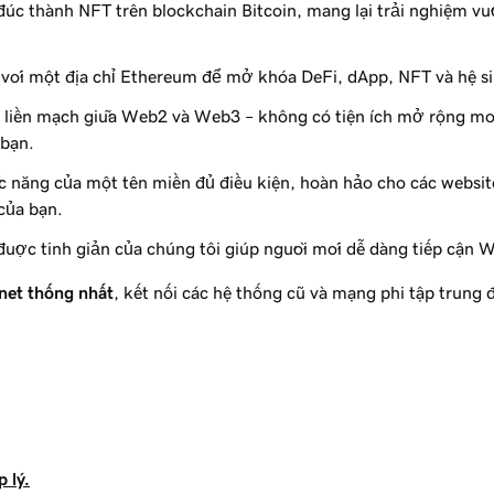
úc thành NFT trên blockchain Bitcoin, mang lại trải nghiệm vượt
với một địa chỉ Ethereum để mở khóa DeFi, dApp, NFT và hệ si
 liền mạch giữa Web2 và Web3 – không có tiện ích mở rộng mới
 bạn.
 năng của một tên miền đủ điều kiện, hoàn hảo cho các website
của bạn.
 được tinh giản của chúng tôi giúp người mới dễ dàng tiếp cận 
net thống nhất
, kết nối các hệ thống cũ và mạng phi tập trung 
 lý.