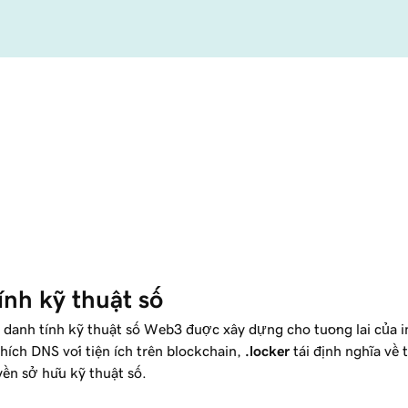
ính kỹ thuật số
ề danh tính kỹ thuật số Web3 được xây dựng cho tương lai của i
hích DNS với tiện ích trên blockchain,
.locker
tái định nghĩa về
yền sở hữu kỹ thuật số.