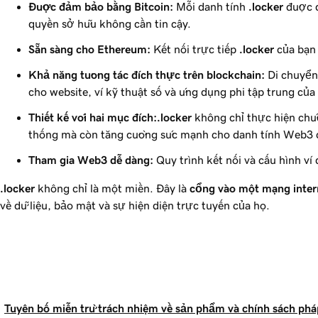
Được đảm bảo bằng Bitcoin:
Mỗi danh tính
.locker
được đ
quyền sở hữu không cần tin cậy.
Sẵn sàng cho Ethereum:
Kết nối trực tiếp
.locker
của bạn 
Khả năng tương tác đích thực trên blockchain:
Di chuyển
cho website, ví kỹ thuật số và ứng dụng phi tập trung của
Thiết kế với hai mục đích:
.locker
không chỉ thực hiện chức
thống mà còn tăng cường sức mạnh cho danh tính Web3 
Tham gia Web3 dễ dàng:
Quy trình kết nối và cấu hình ví
.locker
không chỉ là một miền. Đây là
cổng vào một mạng inter
về dữ liệu, bảo mật và sự hiện diện trực tuyến của họ.
Tuyên bố miễn trừ trách nhiệm về sản phẩm và chính sách pháp