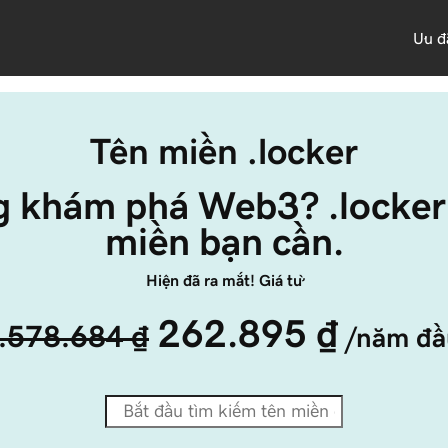
Ưu đ
Tên miền .locker
 khám phá Web3? .locker 
miền bạn cần.
Hiện đã ra mắt! Giá từ
262.895 ₫
1.578.684 ₫
/năm đầ