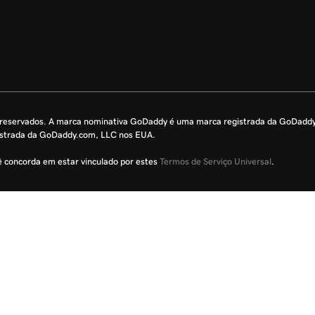
s reservados. A marca nominativa GoDaddy é uma marca registrada da GoDadd
istrada da GoDaddy.com, LLC nos EUA.
cê concorda em estar vinculado por estes
Termos de Serviço Universal
.