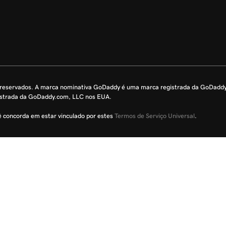
s reservados. A marca nominativa GoDaddy é uma marca registrada da GoDadd
istrada da GoDaddy.com, LLC nos EUA.
cê concorda em estar vinculado por estes
Termos de Serviço Universal
.