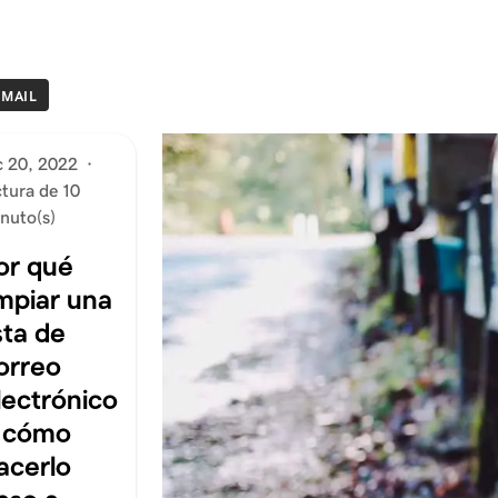
EMAIL
c 20, 2022
·
ctura de 10
nuto(s)
or qué
impiar una
ista de
orreo
lectrónico
 cómo
acerlo