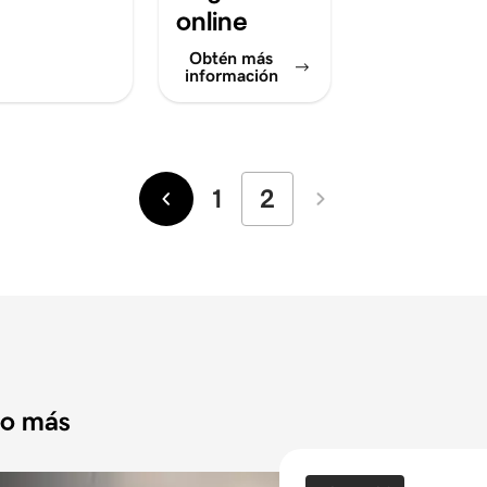
online
Obtén más
información
1
2
Más
Más
recientes
antiguos
do más