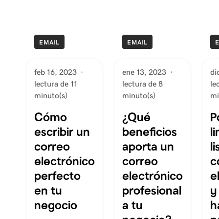
EMAIL
EMAIL
feb 16, 2023
·
ene 13, 2023
·
di
lectura de 11
lectura de 8
le
minuto(s)
minuto(s)
mi
Cómo
¿Qué
P
escribir un
beneficios
l
correo
aporta un
l
electrónico
correo
c
perfecto
electrónico
e
en tu
profesional
y
negocio
a tu
h