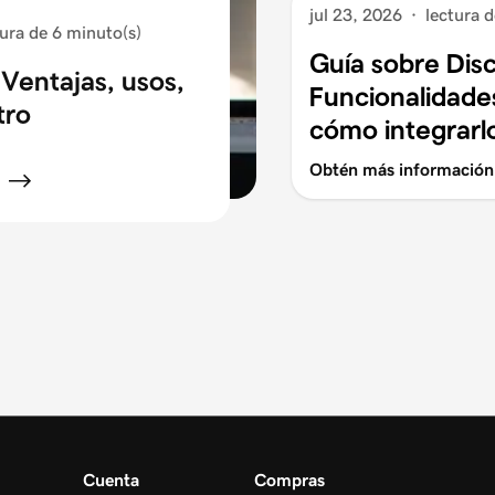
jul 23, 2026
·
lectura 
tura de 6 minuto(s)
Guía sobre Dis
Ventajas, usos,
Funcionalidades
tro
cómo integrarl
Obtén más información
Cuenta
Compras