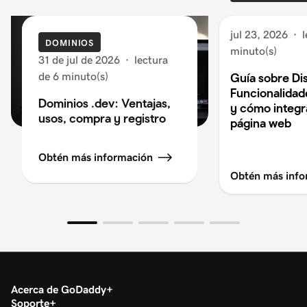
jul 23, 2026
·
l
DOMINIOS
minuto(s)
31 de jul de 2026
·
lectura
de 6 minuto(s)
Guía sobre Di
Funcionalidad
Dominios .dev: Ventajas,
y cómo integra
usos, compra y registro
página web
Obtén más información
Obtén más info
Acerca de GoDaddy
Soporte